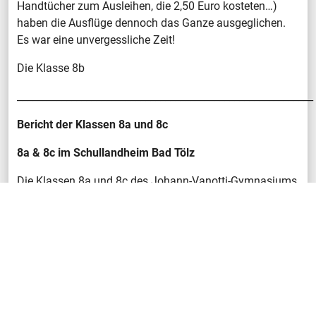
Handtücher zum Ausleihen, die 2,50 Euro kosteten…)
haben die Ausflüge dennoch das Ganze ausgeglichen.
Es war eine unvergessliche Zeit!
Die Klasse 8b
____________________________________________________________
Bericht der Klassen 8a und 8c
8a & 8c im Schullandheim Bad Tölz
Die Klassen 8a und 8c des Johann-Vanotti-Gymnasiums
fuhren am 22.05.2023 mit dem Bus nach Bad Tölz ins
Schullandheim. Der erste Programmpunkt war eine
Führung durch die Münchner Allianz Arena, die sehr viel
interessanter war, als wahrscheinlich die meisten
Mädchen gedacht hatten.