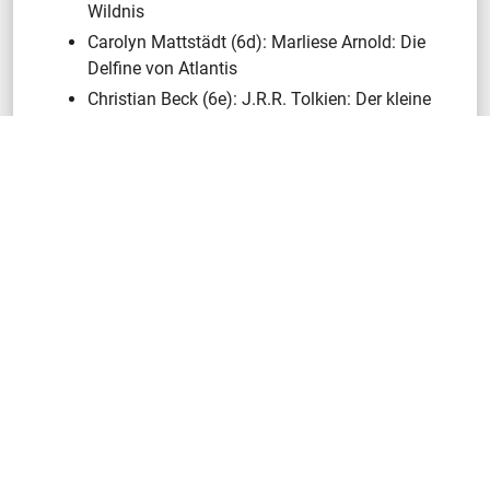
Wildnis
Carolyn Mattstädt (6d): Marliese Arnold: Die
Delfine von Atlantis
Christian Beck (6e): J.R.R. Tolkien: Der kleine
Hobbit
Sophie Kniese (6e): Elena – Gegen alle
Hindernisse
Alle Kandidaten erwiesen sich als vortreffliche Leser und
meisterten ihren Vortrag. Daher war es für die Jury,
bestehend aus den Deutschlehrerinnen sowie Herr Sahm,
kein Leichtes, die beiden besten Kandidaten zu ermitteln.
Als Sieger der ersten Vorleserunde gingen schließlich
Christian Beck und Lotta Ostmann hervor, die sich im
Anschluss ein spannendes Stechen lieferten, indem sie
einen ihnen unbekannten Text überzeugend vorlasen.
Die Jury zog sich erneut zur Beratung zurück. Nach
Minuten des gespannten Wartens kürte Herr Sahm den
besten Vorleser am JVG: Christian Beck aus der 6e hatte