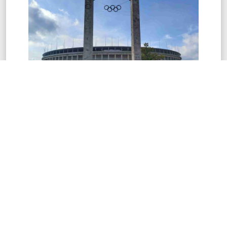
Externe Links
Rechtliches
Anschrift
Stadt Ehingen
Impressum
Johann-
Vanotti-
Regierungspräsidium
Gymnasium
Ehingen
Hehlestraße 12